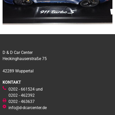
D & D Car Center
Heckinghauserstraße 75
42289 Wuppertal
KONTAKT
0202 - 661524 und
0202 - 462392
0202 - 463637
info@d-dcarcenter.de